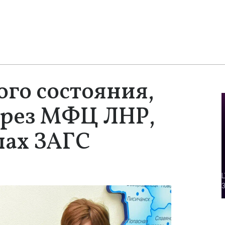
го состояния,
рез МФЦ ЛНР,
лах ЗАГС