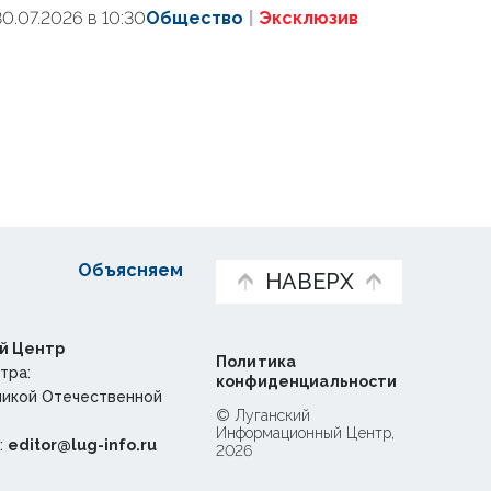
30.07.2026 в 10:30
Общество
Эксклюзив
Объясняем
НАВЕРХ
й Центр
Политика
тра:
конфиденциальности
ликой Отечественной
© Луганский
Информационный Центр,
:
editor@lug-info.ru
2026