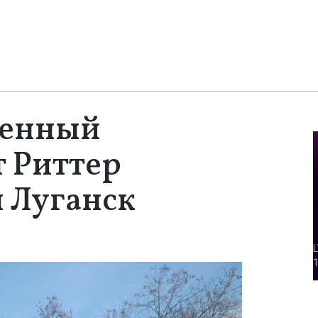
оенный
 Риттер
 Луганск