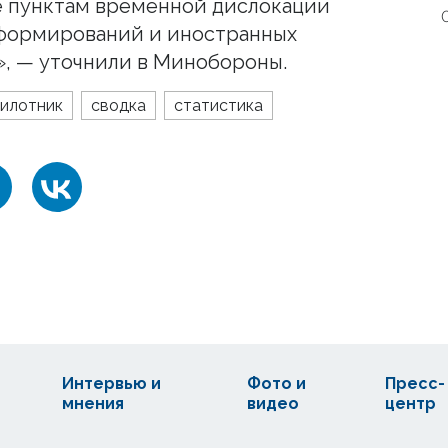
же пунктам временной дислокации
формирований и иностранных
», — уточнили в Минобороны.
илотник
сводка
статистика
Интервью и
Фото и
Пресс-
мнения
видео
центр