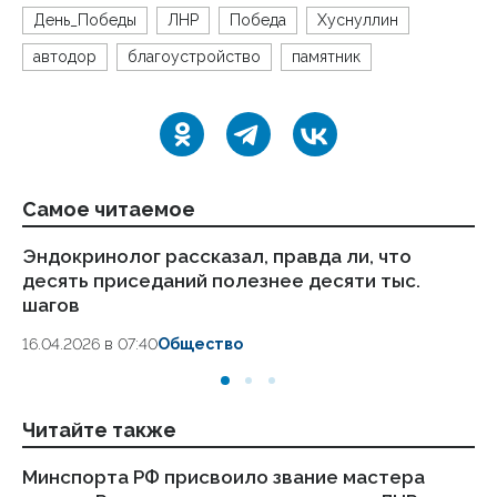
День_Победы
ЛНР
Победа
Хуснуллин
автодор
благоустройство
памятник
Самое читаемое
Эндокринолог рассказал, правда ли, что
Ка
десять приседаний полезнее десяти тыс.
в
шагов
18.
16.04.2026 в 07:40
Общество
Читайте также
Минспорта РФ присвоило звание мастера
Ми