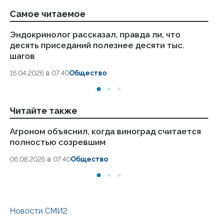
Самое читаемое
Эндокринолог рассказал, правда ли, что
Ка
десять приседаний полезнее десяти тыс.
в
шагов
18.
16.04.2026 в 07:40
Общество
Читайте также
Агроном объяснил, когда виноград считается
Вр
полностью созревшим
ин
06.08.2026 в 07:40
Общество
05
Новости СМИ2