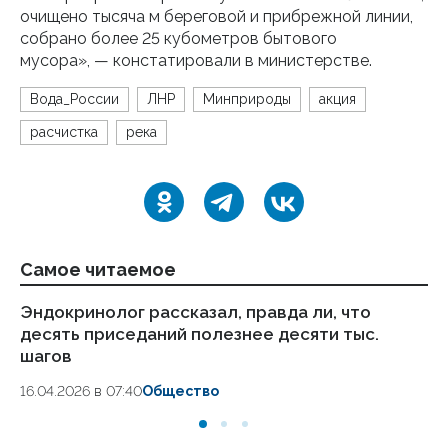
очищено тысяча м береговой и прибрежной линии,
собрано более 25 кубометров бытового
мусора», — констатировали в министерстве.
Вода_России
ЛНР
Минприроды
акция
расчистка
река
Самое читаемое
Эндокринолог рассказал, правда ли, что
Ка
десять приседаний полезнее десяти тыс.
в
шагов
18.
16.04.2026 в 07:40
Общество