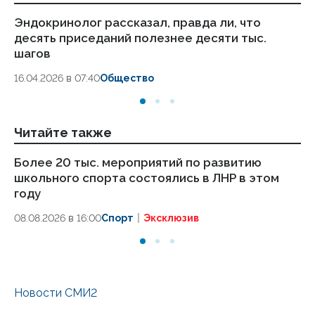
Эндокринолог рассказал, правда ли, что
Ка
десять приседаний полезнее десяти тыс.
в
шагов
18.
16.04.2026 в 07:40
Общество
Читайте также
Более 20 тыс. мероприятий по развитию
Дв
школьного спорта состоялись в ЛНР в этом
со
году
08
08.08.2026 в 16:00
Спорт
Эксклюзив
Новости СМИ2