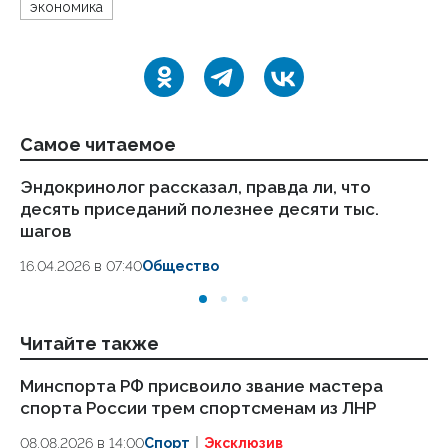
экономика
Самое читаемое
Эндокринолог рассказал, правда ли, что
Ка
десять приседаний полезнее десяти тыс.
в
шагов
18.
16.04.2026 в 07:40
Общество
Читайте также
Минспорта РФ присвоило звание мастера
Ми
спорта России трем спортсменам из ЛНР
сп
08.08.2026 в 14:00
Спорт
Эксклюзив
08