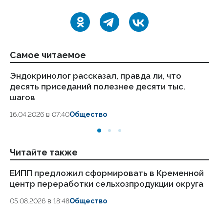
Самое читаемое
Эндокринолог рассказал, правда ли, что
Ка
десять приседаний полезнее десяти тыс.
в
шагов
18.
16.04.2026 в 07:40
Общество
Читайте также
ЕИПП предложил сформировать в Кременной
Но
центр переработки сельхозпродукции округа
Лу
и
05.08.2026 в 18:48
Общество
04.