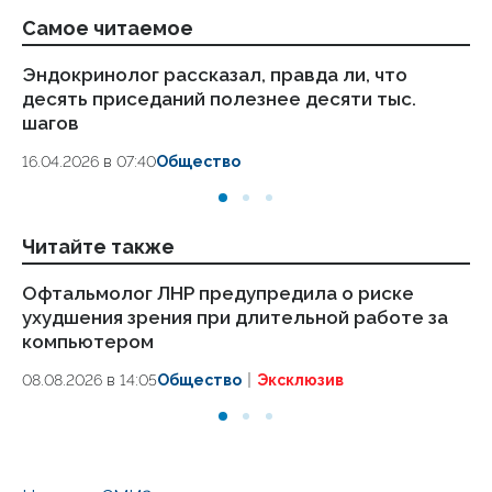
Самое читаемое
Эндокринолог рассказал, правда ли, что
Ка
десять приседаний полезнее десяти тыс.
в
шагов
18.
16.04.2026 в 07:40
Общество
Читайте также
Офтальмолог ЛНР предупредила о риске
Сп
ухудшения зрения при длительной работе за
ме
компьютером
ту
08.08.2026 в 14:05
Общество
Эксклюзив
08