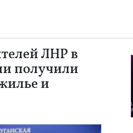
ителей ЛНР в
ии получили
жилье и