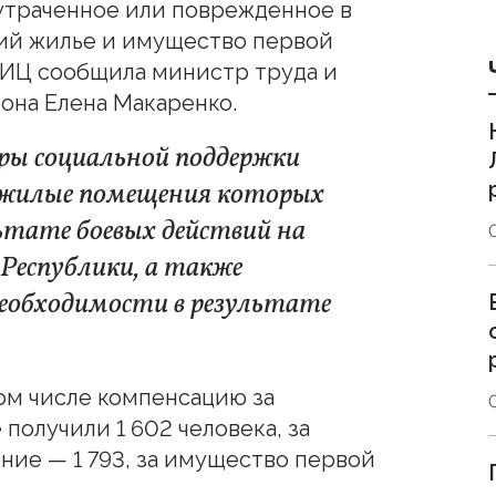
утраченное или поврежденное в
вий жилье и имущество первой
ЛИЦ сообщила министр труда и
она Елена Макаренко.
еры социальной поддержки
 жилые помещения которых
ьтате боевых действий на
Республики, а также
еобходимости в результате
том числе компенсацию за
олучили 1 602 человека, за
ие — 1 793, за имущество первой