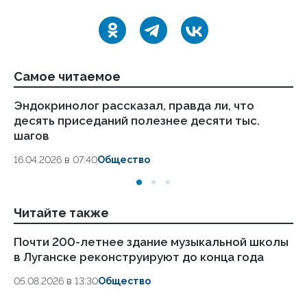
Самое читаемое
Эндокринолог рассказал, правда ли, что
Ка
десять приседаний полезнее десяти тыс.
в
шагов
18.
16.04.2026 в 07:40
Общество
Читайте также
Почти 200-летнее здание музыкальной школы
Ше
в Луганске реконструируют до конца года
по
05.08.2026 в 13:30
Общество