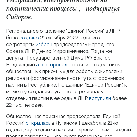
Республики, кто будет влиять на
политические процессы", - подчеркнул
Сидоров.
Региональное отделение "Единой России" в ЛНР
было
создано
21 октября 2022 года, его
секретарем
избран
председатель Народного
Совета ЛНР Денис Мирошниченко. Тогда же
депутат Государственной Думы РФ Виктор
Водолацкий
анонсировал
открытие отделением
общественных приемных для работы с жителями
региона и формирование института сторонников
партии в Республике. По данным "Единой России", к
моменту создания Луганского регионального
отделения партии в ее ряды в ЛНР
вступили
более
22 тыс. человек.
Общественная приемная председателя "Единой
России"
открылась
в Луганске 1 декабря, в 21-ю
годовщину создания партии. Первым прием граждан
провел секретарь Луганского регионального