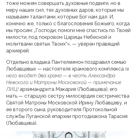
тоже можем совершать духовные подвиги, но в
меру наших сил, тех духовных даров, которые мы
называем талантами, которые Бог нам дал. И,
конечно же, только с благословения Божьего, когда
мы просим: „Господи, помоги мне спастись по Твоей
милости, под покровом Царицы Небесной и
молитвами святых Твоих“», — уверен правящий
архиерей.
Отдельно владыка Пантелеимон поздравил семью
Любавцевых — настоятеля храмового комплекса
(в
него входят два храма — в честь Александра
Невского и Матроны Московской — примечание
ЛИЦ)
архимандрита Макария (Любавцева), его
мать — старшую сестру милосердия сестричества
Святой Матроны Московской Ирину Любавцеву, и
ее второго сына, руководителя Протокольной
службы Луганской епархии протодиакона Тарасия
(Любавцева).