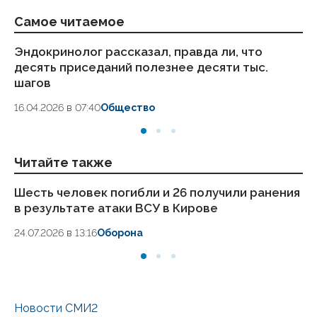
Самое читаемое
Эндокринолог рассказал, правда ли, что
Ка
десять приседаний полезнее десяти тыс.
в
шагов
18.
16.04.2026 в 07:40
Общество
Читайте также
Шесть человек погибли и 26 получили ранения
Си
в результате атаки ВСУ в Кирове
пя
24.07.2026 в 13:16
Оборона
24.
Новости СМИ2