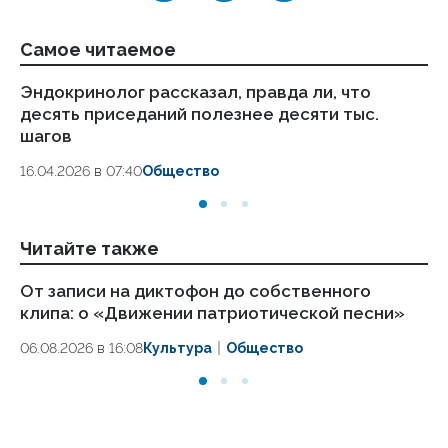
Самое читаемое
Эндокринолог рассказал, правда ли, что
Ка
десять приседаний полезнее десяти тыс.
в
шагов
18.
16.04.2026 в 07:40
Общество
Читайте также
От записи на диктофон до собственного
Аб
клипа: о «Движении патриотической песни»
за
06.08.2026 в 16:08
Культура
Общество
06