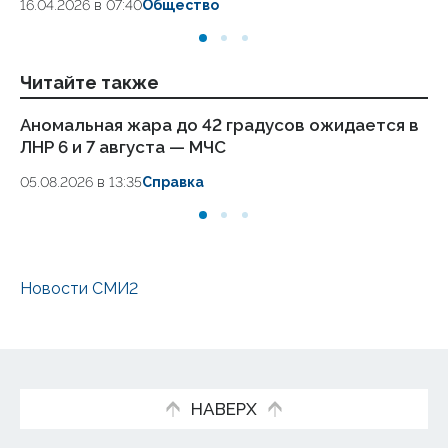
16.04.2026 в 07:40
Общество
Читайте также
Аномальная жара до 42 градусов ожидается в
М
ЛНР 6 и 7 августа — МЧС
на
05.08.2026 в 13:35
Справка
25.
Новости СМИ2
НАВЕРХ