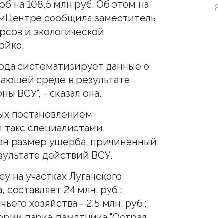
 на 108,5 млн руб. Об этом на
мЦентре сообщила заместитель
рсов и экологической
ойко.
ода систематизирует данные о
ающей среде в результате
ы ВСУ", - сказал она.
ых постановлением
 такс специалистами
н размер ущерба, причиненный
ультате действий ВСУ.
су на участках Луганского
 составляет 24 млн. руб.;
его хозяйства - 2,5 млн. руб.;
ории парка-памятника "Острая