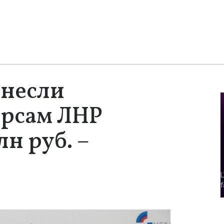
анесли
рсам ЛНР
лн руб. –