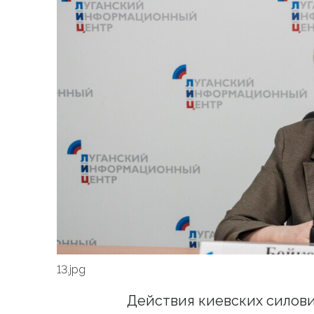
13.jpg
Действия киевских силов