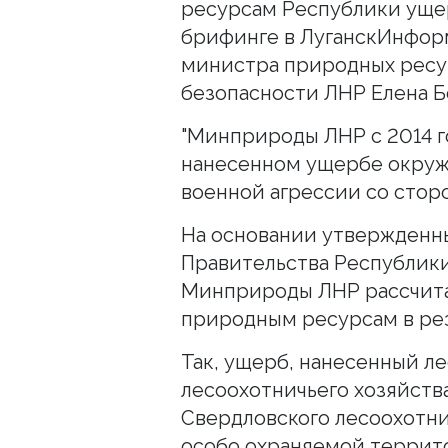
ресурсам Республики ущерб
брифинге в ЛуганскИнфор
министра природных ресу
безопасности ЛНР Елена Б
"Минприроды ЛНР с 2014 г
нанесенном ущербе окруж
военной агрессии со сторон
На основании утвержденн
Правительства Республики
Минприроды ЛНР рассчита
природным ресурсам в рез
Так, ущерб, нанесенный ле
лесоохотничьего хозяйства,
Свердловского лесоохотничь
особо охраняемой террит