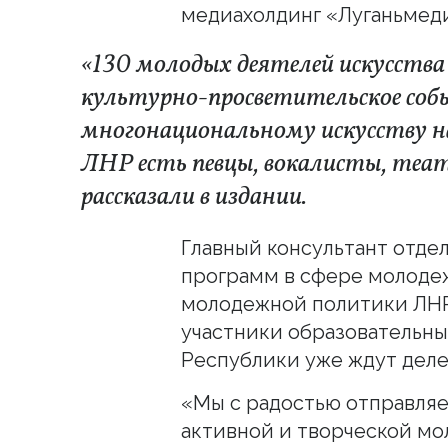
медиахолдинг «Луганьмеди
«130 молодых деятелей искусства
культурно-просветительское собы
многонациональному искусству н
ЛНР есть певцы, вокалисты, теа
рассказали в издании.
Главный консультант отде
программ в сфере молоде
молодежной политики ЛНР
участники образовательны
Республики уже ждут деле
«Мы с радостью отправля
активной и творческой мо