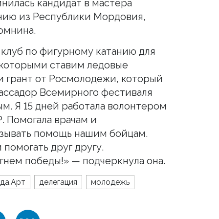
нилась кандидат в мастера
нию из Республики Мордовия,
омнина.
 клуб по фигурному катанию для
 которыми ставим ледовые
и грант от Росмолодежи, который
бассадор Всемирного фестиваля
м. Я 15 дней работала волонтером
. Помогала врачам и
зывать помощь нашим бойцам.
 помогать друг другу.
нем победы!» — подчеркнула она.
да.Арт
делегация
молодежь