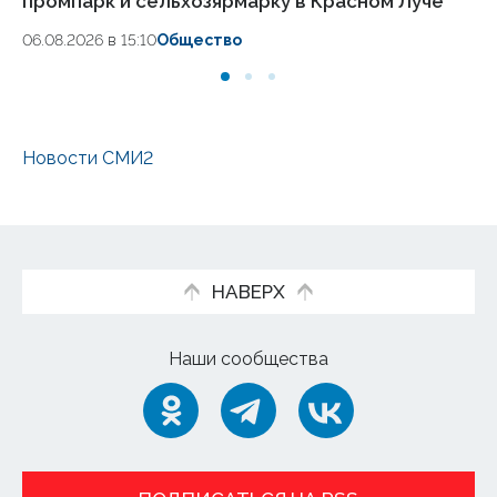
промпарк и сельхозярмарку в Красном Луче
ча
06.08.2026 в 15:10
Общество
02.
Новости СМИ2
НАВЕРХ
Наши сообщества