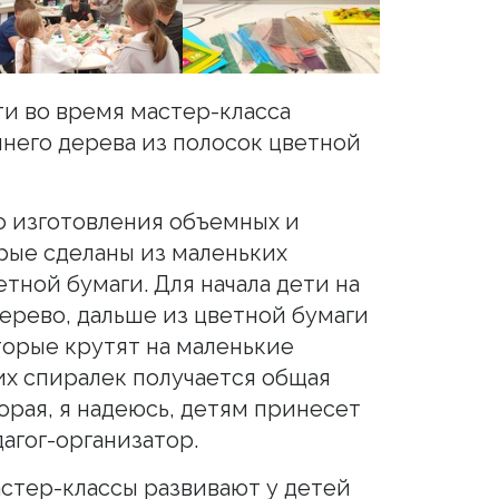
ти во время мастер-класса
него дерева из полосок цветной
о изготовления объемных и
рые сделаны из маленьких
етной бумаги. Для начала дети на
ерево, дальше из цветной бумаги
торые крутят на маленькие
их спиралек получается общая
орая, я надеюсь, детям принесет
дагог-организатор.
астер-классы развивают у детей