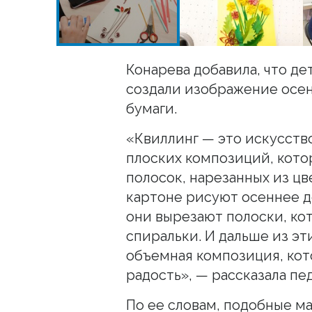
Конарева добавила, что де
создали изображение осен
бумаги.
«Квиллинг — это искусств
плоских композиций, кото
полосок, нарезанных из цв
картоне рисуют осеннее д
они вырезают полоски, ко
спиральки. И дальше из эт
объемная композиция, кот
радость», — рассказала пе
По ее словам, подобные м