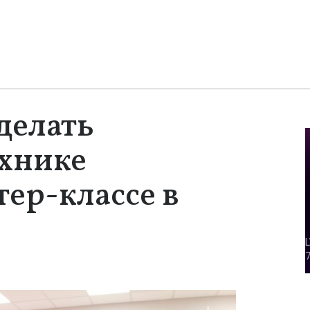
делать
ехнике
тер-классе в