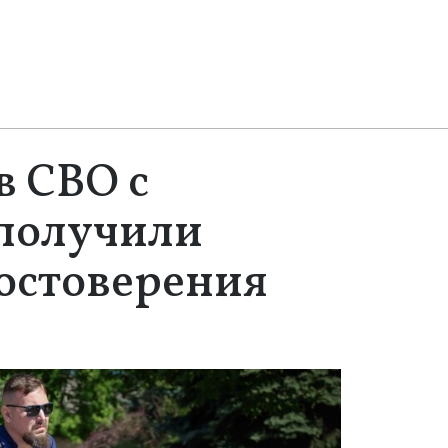
в СВО с
получили
остоверения