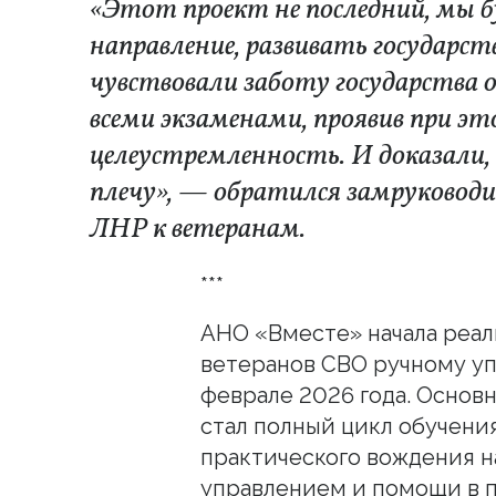
«Этот проект не последний, мы б
направление, развивать государс
чувствовали заботу государства о 
всеми экзаменами, проявив при эт
целеустремленность. И доказали,
плечу», — обратился замруково
ЛНР к ветеранам.
***
АНО «Вместе» начала реа
ветеранов СВО ручному у
феврале 2026 года. Основ
стал полный цикл обучения
практического вождения н
управлением и помощи в п