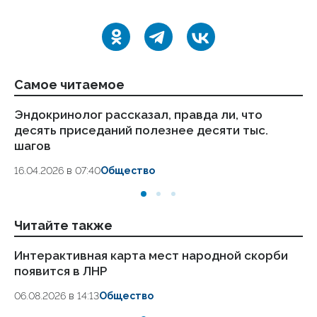
Самое читаемое
Эндокринолог рассказал, правда ли, что
Ка
десять приседаний полезнее десяти тыс.
в
шагов
18.
16.04.2026 в 07:40
Общество
Читайте также
Интерактивная карта мест народной скорби
Жи
появится в ЛНР
го
06.08.2026 в 14:13
Общество
30.