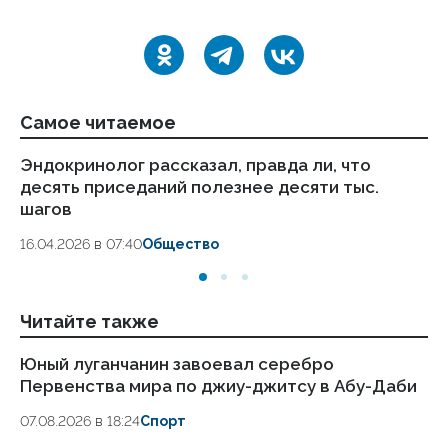
Самое читаемое
Эндокринолог рассказал, правда ли, что
Ка
десять приседаний полезнее десяти тыс.
в
шагов
18.
16.04.2026 в 07:40
Общество
Читайте также
Юный луганчанин завоевал серебро
Сп
Первенства мира по джиу-джитсу в Абу-Даби
п
07.08.2026 в 18:24
Спорт
07