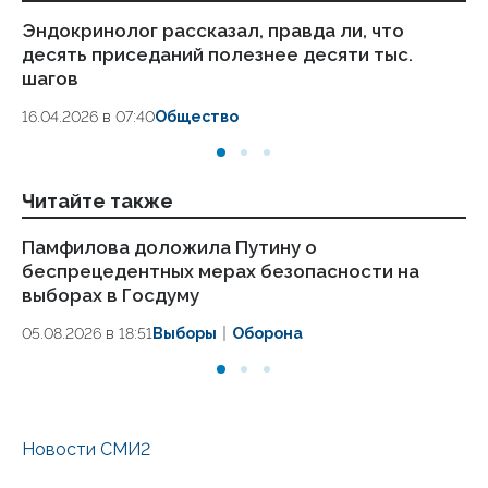
Эндокринолог рассказал, правда ли, что
Ка
десять приседаний полезнее десяти тыс.
в
шагов
18.
16.04.2026 в 07:40
Общество
Читайте также
Памфилова доложила Путину о
Ц
беспрецедентных мерах безопасности на
па
выборах в Госдуму
05
05.08.2026 в 18:51
Выборы
Оборона
Новости СМИ2