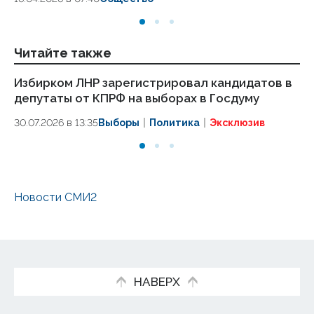
Читайте также
Избирком ЛНР зарегистрировал кандидатов в
Ом
депутаты от КПРФ на выборах в Госдуму
вы
за
30.07.2026 в 13:35
Выборы
Политика
Эксклюзив
24.
Новости СМИ2
НАВЕРХ