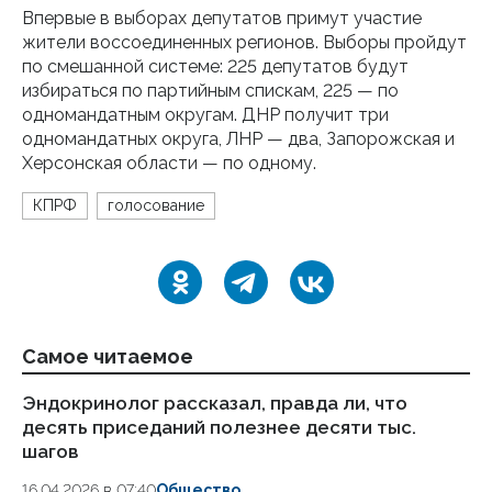
Впервые в выборах депутатов примут участие
жители воссоединенных регионов. Выборы пройдут
по смешанной системе: 225 депутатов будут
избираться по партийным спискам, 225 — по
одномандатным округам. ДНР получит три
одномандатных округа, ЛНР — два, Запорожская и
Херсонская области — по одному.
КПРФ
голосование
Самое читаемое
Эндокринолог рассказал, правда ли, что
Ка
десять приседаний полезнее десяти тыс.
в
шагов
18.
16.04.2026 в 07:40
Общество