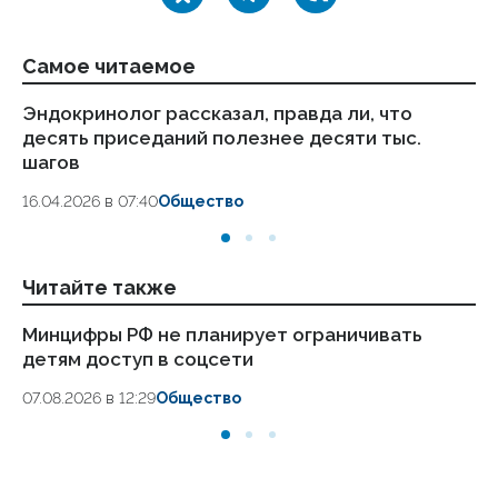
Самое читаемое
Эндокринолог рассказал, правда ли, что
Ка
десять приседаний полезнее десяти тыс.
в
шагов
18.
16.04.2026 в 07:40
Общество
Читайте также
Минцифры РФ не планирует ограничивать
Е
детям доступ в соцсети
це
07.08.2026 в 12:29
Общество
05