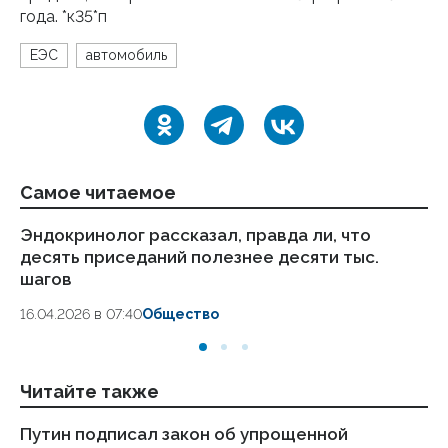
года. *к35*п
ЕЭС
автомобиль
Самое читаемое
Эндокринолог рассказал, правда ли, что
Ка
десять приседаний полезнее десяти тыс.
в
шагов
18.
16.04.2026 в 07:40
Общество
Читайте также
Путин подписал закон об упрощенной
За