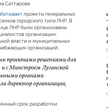
а Саттарова.
абатывает
проекты генеральных
оселков городского типа ЛНР. В
лице ЛНР были организованы
циалистов организации,
ьной власти и муниципальных
снабжающих организаций.
ыми проектами решениями для
 и с Минстроем Луганской
альными органами
ла директор организации,
вленный срок разработки