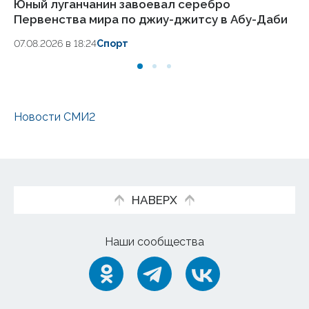
Юный луганчанин завоевал серебро
Сп
Первенства мира по джиу-джитсу в Абу-Даби
п
07.08.2026 в 18:24
Спорт
07
Новости СМИ2
НАВЕРХ
Наши сообщества