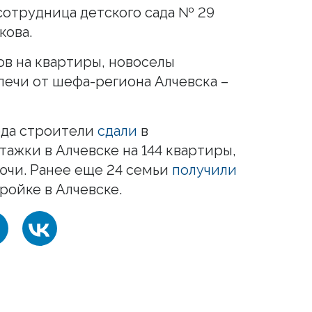
сотрудница детского сада № 29
кова.
в на квартиры, новоселы
ечи от шефа-региона Алчевска –
ода строители
сдали
в
ажки в Алчевске на 144 квартиры,
ючи. Ранее еще 24 семьи
получили
ройке в Алчевске.