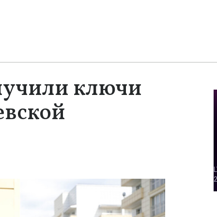
лучили ключи
евской