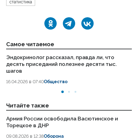
статистика
Самое читаемое
Эндокринолог рассказал, правда ли, что
Ка
десять приседаний полезнее десяти тыс.
в
шагов
18.
16.04.2026 в 07:40
Общество
Читайте также
Армия России освободила Васютинское и
Дв
Торецкое в ДНР
Бе
09.08.2026 в 12:38
Оборона
09