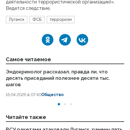
деятельности террористической организации)».
Ведется следствие.
Луганск
ФСБ
терроризм
Самое читаемое
Эндокринолог рассказал, правда ли, что
Ка
десять приседаний полезнее десяти тыс.
в
шагов
18.
16.04.2026 в 07:40
Общество
Читайте также
ВСУ ракетами атаковали Луганск, ранены пять
Жи