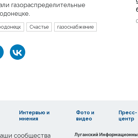
опали газораспределительные
родонецке.
родонецк
Счастье
газоснабжение
Интервью и
Фото и
Пресс-
мнения
видео
центр
аши сообщества
Луганский Информационны