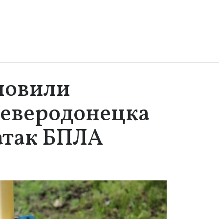
новили
Северодонецка
 атак БПЛА