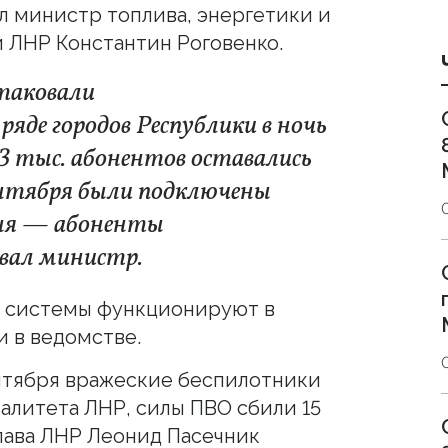
л министр топлива, энергетики и
 ЛНР Константин Роговенко.
атаковали
ряде городов Республики в ночь
 33 тыс. абонентов оставались
сентября были подключены
дня — абоненты
вал министр.
а, системы функционируют в
 в ведомстве.
ентября вражеские беспилотники
алитета ЛНР, силы ПВО сбили 15
Глава ЛНР Леонид Пасечник