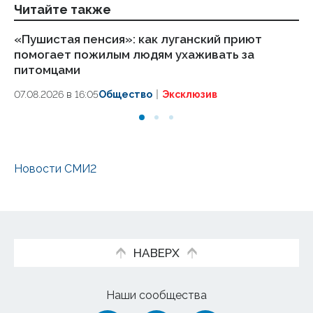
Читайте также
«Пушистая пенсия»: как луганский приют
ВС
помогает пожилым людям ухаживать за
ч
питомцами
06
07.08.2026 в 16:05
Общество
Эксклюзив
Новости СМИ2
НАВЕРХ
Наши сообщества