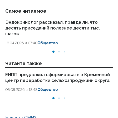
Самое читаемое
Эндокринолог рассказал, правда ли, что
Ка
десять приседаний полезнее десяти тыс.
в
шагов
18.
16.04.2026 в 07:40
Общество
Читайте также
ЕИПП предложил сформировать в Кременной
Но
центр переработки сельхозпродукции округа
Лу
и
05.08.2026 в 18:48
Общество
04.
Новости СМИ2