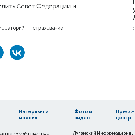
рдить Совет Федерации и
мораторий
страхование
Интервью и
Фото и
Пресс-
мнения
видео
центр
аши сообщества
Луганский Информационны