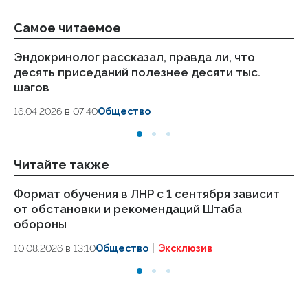
Самое читаемое
Эндокринолог рассказал, правда ли, что
Ка
десять приседаний полезнее десяти тыс.
в
шагов
18.
16.04.2026 в 07:40
Общество
Читайте также
Формат обучения в ЛНР с 1 сентября зависит
С
от обстановки и рекомендаций Штаба
об
обороны
мл
10.08.2026 в 13:10
Общество
Эксклюзив
09