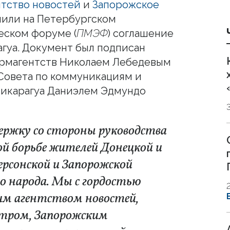
нтство новостей
и
Запорожское
или на Петербургском
ском форуме (
ПМЭФ
) соглашение
агуа. Документ был подписан
рмагентств Николаем Лебедевым
Совета по коммуникациям и
Никарагуа Даниэлем Эдмундо
держку со стороны руководства
ой борьбе жителей Донецкой и
ерсонской и Запорожской
го народа. Мы с гордостью
им агентством новостей,
тром, Запорожским