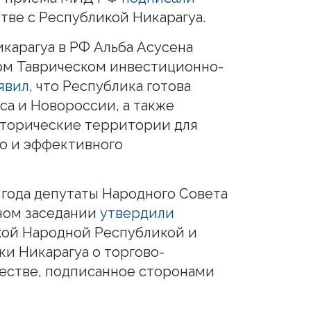
тве с Республикой Никарагуа.
икарагуа в РФ Альба Асусена
ом Таврическом инвестиционно-
явил
, что Республика готова
са и Новороссии, а также
сторические территории для
о и эффективного
 года депутаты Народного Совета
ном заседании
утвердили
кой Народной Республикой и
и Никарагуа о торгово-
естве, подписанное сторонами