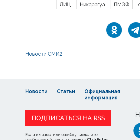
ЛИЦ
Никарагуа
ПМЭФ
Новости СМИ2
Новости
Статьи
Официальная
информация
Н
ПОДПИСАТЬСЯ НА RSS
Если вы заметили ошибку, выделите
необходимый текст и нажмите
Ctrl
+
Enter