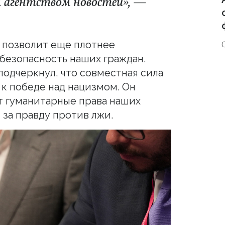
м агентством новостей», —
е позволит еще плотнее
 безопасность наших граждан.
подчеркнул, что совместная сила
 к победе над нацизмом. Он
ят гуманитарные права наших
 за правду против лжи.