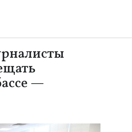
урналисты
вещать
бассе —