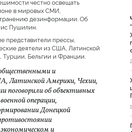
ешимости честно освещать
ионе в мировых СМИ,
транению дезинформации. Об
нис Пушилин.
ие представители прессы,
еские деятели из США, Латинской
, Турции, Бельгии и Франции.
 общественными и
А, Латинской Америки, Чехии,
ции поговорили об объективных
военной операции,
ормировании Донецкой
 противостоянии
а экономическом и