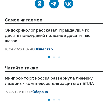
Самое читаемое
Эндокринолог рассказал, правда ли, что
Ка
десять приседаний полезнее десяти тыс.
в
шагов
18.
16.04.2026 в 07:40
Общество
Читайте также
Минпромторг: Россия развернула линейку
Пе
лазерных комплексов для защиты от БПЛА
п
27.07.2026 в 17:16
Оборона
23.