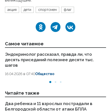
великодушие.
акция
дети
спортсмен
флаг
Самое читаемое
Эндокринолог рассказал, правда ли, что
Ка
десять приседаний полезнее десяти тыс.
в
шагов
18.
16.04.2026 в 07:40
Общество
Читайте также
Два ребенка и 11 взрослых пострадали в
Ми
Белгородской области от атаки БПЛА
де