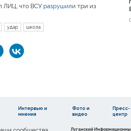
л ЛИЦ, что ВСУ
разрушили
три из
удар
школа
Интервью и
Фото и
Пресс-
мнения
видео
центр
аши сообщества
Луганский Информационны