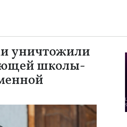
ки уничтожили
ающей школы-
еменной