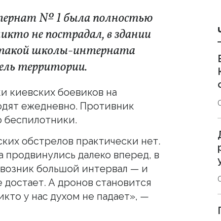
тернат № 1 была полностью
икто не пострадал, в здании
ас такой школы-интерната
ель территории.
ки киевских боевиков на
одят ежедневно. Противник
о беспилотники.
ских обстрелов практически нет.
ка продвинулись далеко вперед, в
 возник большой интервал — и
 достает. А дронов становится
икто у нас духом не падает», —