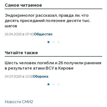
Самое читаемое
Эндокринолог рассказал, правда ли, что
Ка
десять приседаний полезнее десяти тыс.
в
шагов
18.
16.04.2026 в 07:40
Общество
Читайте также
Шесть человек погибли и 26 получили ранения
Си
в результате атаки ВСУ в Кирове
пя
24.07.2026 в 13:16
Оборона
24.
Новости СМИ2