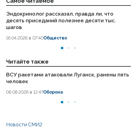
Самое читаемое
Эндокринолог рассказал, правда ли, что
Ка
десять приседаний полезнее десяти тыс.
в
шагов
18.
16.04.2026 в 07:40
Общество
Читайте также
ВСУ ракетами атаковали Луганск, ранены пять
Жи
человек
уч
06.08.2026 в 12:47
Оборона
06
Новости СМИ2