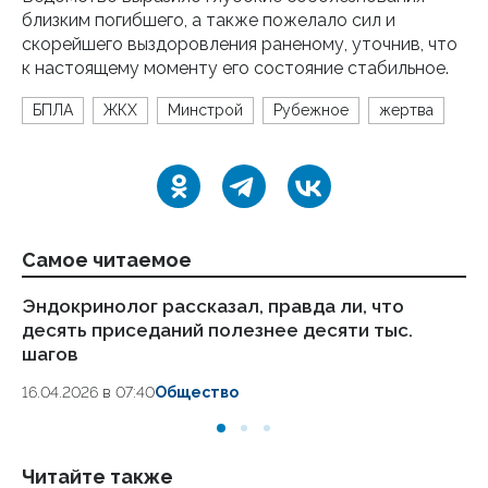
близким погибшего, а также пожелало сил и
скорейшего выздоровления раненому, уточнив, что
к настоящему моменту его состояние стабильное.
БПЛА
ЖКХ
Минстрой
Рубежное
жертва
Самое читаемое
Эндокринолог рассказал, правда ли, что
Ка
десять приседаний полезнее десяти тыс.
в
шагов
18.
16.04.2026 в 07:40
Общество
Читайте также