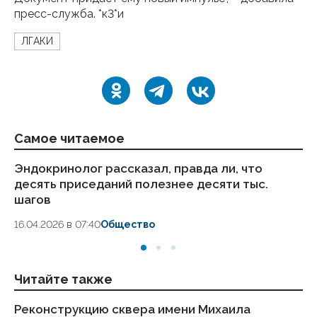
пресс-служба. *к3*и
ЛГАКИ
Самое читаемое
Эндокринолог рассказал, правда ли, что
Ка
десять приседаний полезнее десяти тыс.
в
шагов
18.
16.04.2026 в 07:40
Общество
Читайте также
Реконструкцию сквера имени Михаила
Лу