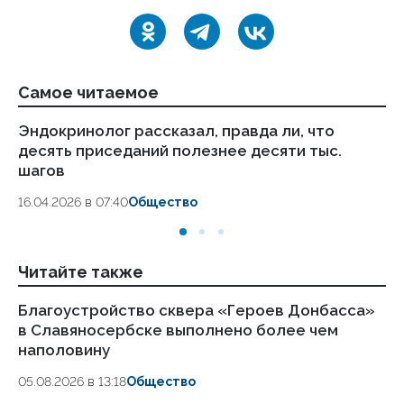
Самое читаемое
Эндокринолог рассказал, правда ли, что
Ка
десять приседаний полезнее десяти тыс.
в
шагов
18.
16.04.2026 в 07:40
Общество
Читайте также
Благоустройство сквера «Героев Донбасса»
Бо
в Славяносербске выполнено более чем
об
наполовину
05
05.08.2026 в 13:18
Общество