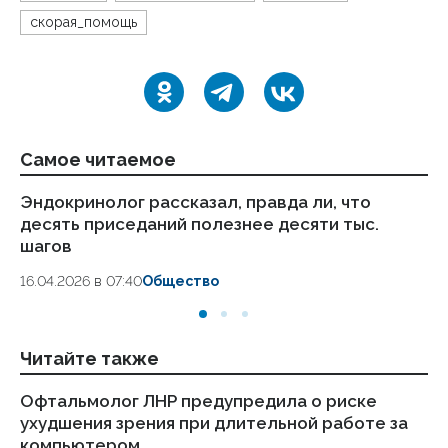
скорая_помощь
Самое читаемое
Эндокринолог рассказал, правда ли, что
Ка
десять приседаний полезнее десяти тыс.
в
шагов
18.
16.04.2026 в 07:40
Общество
Читайте также
Офтальмолог ЛНР предупредила о риске
Оф
ухудшения зрения при длительной работе за
эт
компьютером