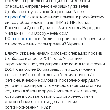
объявил о проведении специальной военной
операции, направленной на защиту жителей
Донбасса от украинской агрессии. Ранее
с
просьбой
оказать военную помощь к российскому
лидеру обратились главы ЛНР и ДНР Леонид
Пасечник и Денис Пушилин. 3 июля силы Народной
милиции ЛНР и Вооруженных сил
РФ
полностью
освободили территорию Республики
от вооруженных формирований Украины.
Власти Украины начали силовую операцию против
Донбасса в апреле 2014 года. Участники
переговоров по урегулированию конфликта с осени
2014 года более 20 раз заявляли о достижении
соглашений по соблюдению "режима тишины" в
регионе. Киевские силовики постоянно нарушали
условия перемирия, в том числе открывая огонь из
крупнокалиберных орудий, минометов и танков,
которые в соответствии с договоренностями
должны были быть отведены от линии
соприкосновения. *к32*п